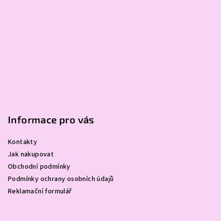
v
ý
p
i
s
u
Informace pro vás
Kontakty
Jak nakupovat
Obchodní podmínky
Podmínky ochrany osobních údajů
Reklamační formulář