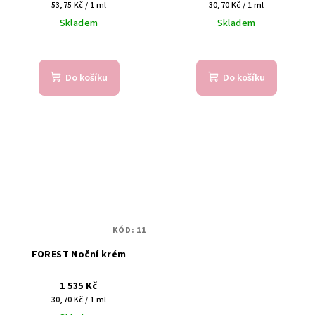
Měrná
Měrná
53,75 Kč / 1 ml
30,70 Kč / 1 ml
cena:
cena:
Skladem
Skladem
Do košíku
Do košíku
KÓD:
11
FOREST Noční krém
1 535 Kč
Měrná
30,70 Kč / 1 ml
cena: