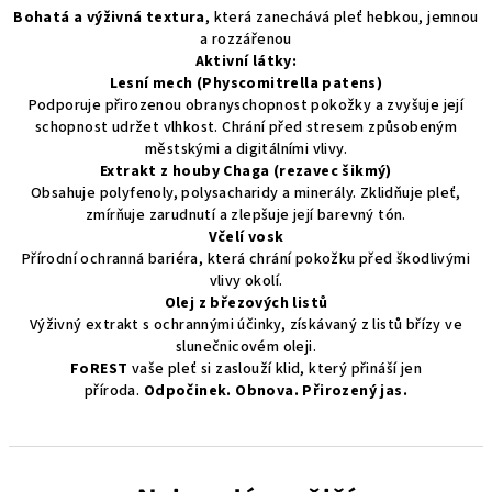
Bohatá a výživná textura
, která zanechává pleť hebkou, jemnou
a rozzářenou
Aktivní látky:
Lesní mech (Physcomitrella patens)
Podporuje přirozenou obranyschopnost pokožky a zvyšuje její
schopnost udržet vlhkost. Chrání před stresem způsobeným
městskými a digitálními vlivy.
Extrakt z houby Chaga (rezavec šikmý)
Obsahuje polyfenoly, polysacharidy a minerály. Zklidňuje pleť,
zmírňuje zarudnutí a zlepšuje její barevný tón.
Včelí vosk
Přírodní ochranná bariéra, která chrání pokožku před škodlivými
vlivy okolí.
Olej z březových listů
Výživný extrakt s ochrannými účinky, získávaný z listů břízy ve
slunečnicovém oleji.
FoREST
vaše pleť si zaslouží klid, který přináší jen
příroda.
Odpočinek. Obnova. Přirozený jas.