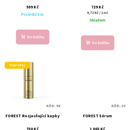
d
599 Kč
729 Kč
u
Měrná
9,72 Kč / 1 ml
Poslední kus
cena:
k
Skladem
t
ů
Do košíku
Do košíku
Výprodej
KÓD:
98
KÓD:
10
FOREST Rozjasňující kapky
FOREST Sérum
750 Kč
1 065 Kč