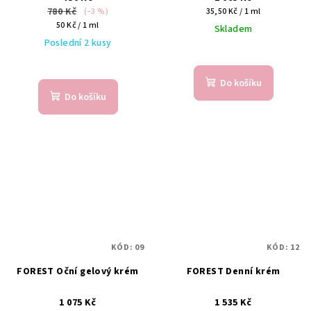
780 Kč
Měrná
(–3 %)
35,50 Kč / 1 ml
Měrná
cena:
50 Kč / 1 ml
Skladem
cena:
Poslední 2 kusy
Do košíku
Do košíku
KÓD:
09
KÓD:
12
FOREST Oční gelový krém
FOREST Denní krém
1 075 Kč
1 535 Kč