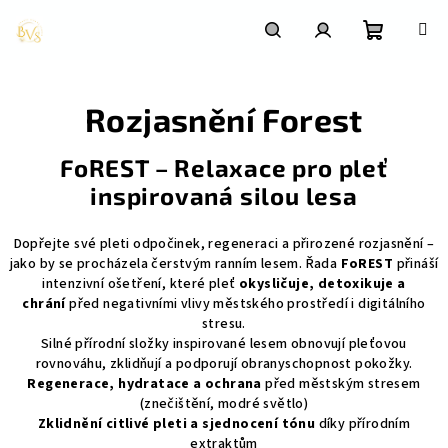
Přejít
na
obsah
Nákupní
Hledat
Přihlášení
Rozjasnění Forest
košík
FoREST – Relaxace pro pleť
inspirovaná silou lesa
Dopřejte své pleti odpočinek, regeneraci a přirozené rozjasnění –
jako by se procházela čerstvým ranním lesem. Řada
FoREST
přináší
intenzivní ošetření, které pleť
okysličuje, detoxikuje a
chrání
před negativními vlivy městského prostředí i digitálního
stresu.
Silné přírodní složky inspirované lesem obnovují pleťovou
rovnováhu, zklidňují a podporují obranyschopnost pokožky.
Regenerace, hydratace a ochrana
před městským stresem
(znečištění, modré světlo)
Zklidnění citlivé pleti a sjednocení tónu
díky přírodním
extraktům