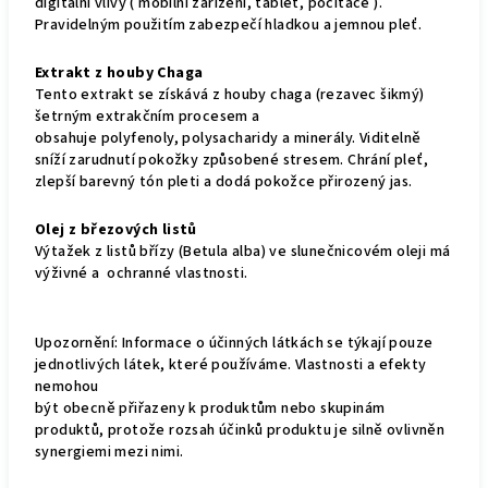
digitální vlivy ( mobilní zařízení, tablet, počítače ).
Pravidelným použitím zabezpečí hladkou a jemnou pleť.
Extrakt z houby Chaga
Tento extrakt se získává z houby chaga (rezavec šikmý)
šetrným extrakčním procesem a
obsahuje polyfenoly, polysacharidy a minerály. Viditelně
sníží zarudnutí pokožky způsobené stresem. Chrání pleť,
zlepší barevný tón pleti a dodá pokožce přirozený jas.
Olej z březových listů
Výtažek z listů břízy (Betula alba) ve slunečnicovém oleji má
výživné a ochranné vlastnosti.
Upozornění: Informace o účinných látkách se týkají pouze
jednotlivých látek, které používáme. Vlastnosti a efekty
nemohou
být obecně přiřazeny k produktům nebo skupinám
produktů, protože rozsah účinků produktu je silně ovlivněn
synergiemi mezi nimi.