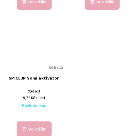
Do košíku
Do košíku
KÓD:
13
SPICEUP Somi aktivátor
729 Kč
Měrná
9,72 Kč / 1 ml
cena:
Poslední kus
Do košíku