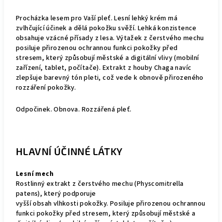
Procházka lesem pro Vaší pleť. Lesní lehký krém má
zvlhčující účinek a dělá pokožku svěží. Lehká konzistence
obsahuje vzácné přísady z lesa. Výtažek z čerstvého mechu
posiluje přirozenou ochrannou funkci pokožky před
stresem, který způsobují městské a digitální vlivy (mobilní
zařízení, tablet, počítače). Extrakt z houby Chaga navíc
zlepšuje barevný tón pleti, což vede k obnově přirozeného
rozzáření pokožky.
Odpočinek. Obnova. Rozzářená pleť.
HLAVNÍ ÚČINNÉ LÁTKY
Lesní mech
Rostlinný extrakt z čerstvého mechu (Physcomitrella
patens), který podporuje
vyšší obsah vlhkosti pokožky. Posiluje přirozenou ochrannou
funkci pokožky před stresem, který způsobují městské a