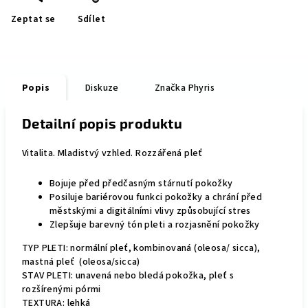
Zeptat se
Sdílet
Popis
Diskuze
Značka
Phyris
Detailní popis produktu
Vitalita. Mladistvý vzhled. Rozzářená pleť
Bojuje před předčasným stárnutí pokožky
Posiluje bariérovou funkci pokožky a chrání před
městskými a digitálními vlivy způsobující stres
Zlepšuje barevný tón pleti a rozjasnění pokožky
TYP PLETI: normální pleť, kombinovaná (oleosa/ sicca),
mastná pleť (oleosa/sicca)
STAV PLETI: ​​unavená nebo bledá pokožka, pleť s
rozšírenými pórmi
TEXTURA: lehká