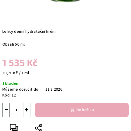
Lehký denní hydratační krém
Obsah 50 ml
1 535 Kč
Měrná
30,70 Kč / 1 ml
cena:
Skladem
Můžeme doručit do:
11.8.2026
Kód:
12
−
+
Do košíku