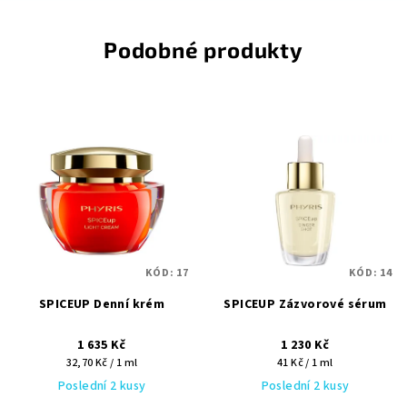
Podobné produkty
KÓD:
17
KÓD:
14
SPICEUP Denní krém
SPICEUP Zázvorové sérum
1 635 Kč
1 230 Kč
Měrná
Měrná
32,70 Kč / 1 ml
41 Kč / 1 ml
cena:
cena:
Poslední 2 kusy
Poslední 2 kusy