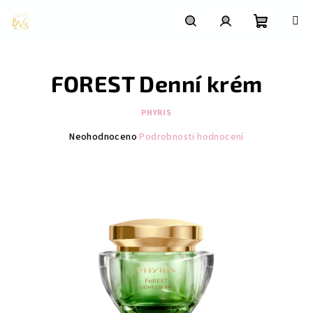
Přejít
na
obsah
Nákupní
Hledat
Přihlášení
FOREST Denní krém
košík
PHYRIS
Průměrné
Neohodnoceno
Podrobnosti hodnocení
hodnocení
produktu
je
0,0
z
5
hvězdiček.