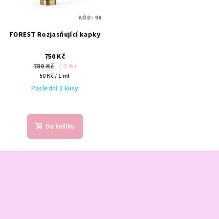
KÓD:
98
FOREST Rozjasňující kapky
750 Kč
780 Kč
(–3 %)
Měrná
50 Kč / 1 ml
cena:
Poslední 2 kusy
Do košíku
Z
á
p
a
t