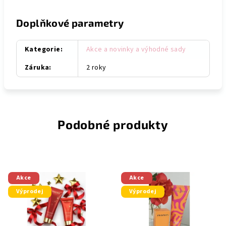
Doplňkové parametry
Kategorie
:
Akce a novinky a výhodné sady
Záruka
:
2 roky
Podobné produkty
Akce
Akce
Výprodej
Výprodej