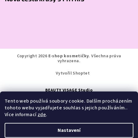
Copyright 2026
E-shop kosmetičky
. Všechna práva
vyhrazena.
Vytvořil Shoptet
BEAUTY VISAGE Studio
Tento web používá soubory cookie. Dalším procházením
Jindřišská 276, Pardubice
tohoto webu vyjadřujete souhlas s jejich používáním..
Více informací
zde
.
+420 777 134 291
Nastavení
info@visage-studio.cz