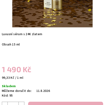
Luxusní sérum s 24K zlatem
Obsah 15 ml
1 490 Kč
Měrná
99,33 Kč / 1 ml
cena:
Skladem
Můžeme doručit do:
11.8.2026
Kód:
95