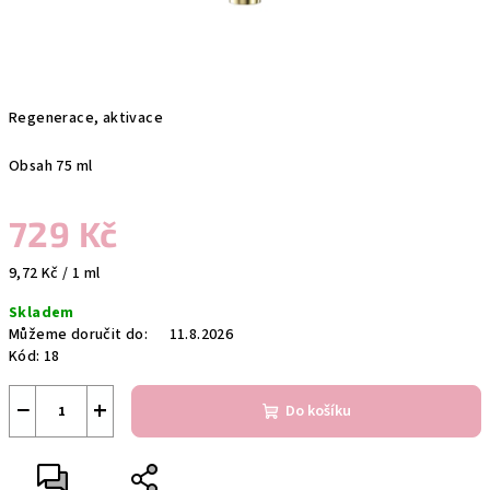
Regenerace, aktivace
Obsah 75 ml
729 Kč
Měrná
9,72 Kč / 1 ml
cena:
Skladem
Můžeme doručit do:
11.8.2026
Kód:
18
−
+
Do košíku