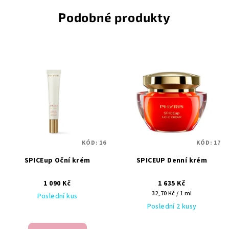
Podobné produkty
KÓD:
16
KÓD:
17
SPICEup Oční krém
SPICEUP Denní krém
1 090 Kč
1 635 Kč
Měrná
32,70 Kč / 1 ml
Poslední kus
cena:
Poslední 2 kusy