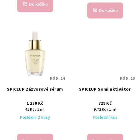
Do košíku
Do košíku
KÓD:
14
KÓD:
13
SPICEUP Zázvorové sérum
SPICEUP Somi aktivátor
1 230 Kč
729 Kč
Měrná
Měrná
41 Kč / 1 ml
9,72 Kč / 1 ml
cena:
cena:
Poslední 2 kusy
Poslední kus