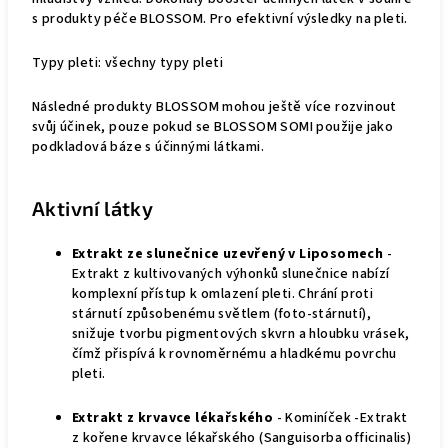
s produkty péče BLOSSOM. Pro efektivní výsledky na pleti.
Typy pleti: všechny typy pleti
Následné produkty BLOSSOM mohou ještě více rozvinout
svůj účinek, pouze pokud se BLOSSOM SOMI použije jako
podkladová báze s účinnými látkami.
Aktivní látky
Extrakt ze slunečnice uzevřený v Liposomech
-
Extrakt z kultivovaných výhonků slunečnice nabízí
komplexní přístup k omlazení pleti. Chrání proti
stárnutí způsobenému světlem (foto-stárnutí),
snižuje tvorbu pigmentových skvrn a hloubku vrásek,
čímž přispívá k rovnoměrnému a hladkému povrchu
pleti.
Extrakt z krvavce lékařského
- Kominíček -Extrakt
z kořene krvavce lékařského (Sanguisorba officinalis)