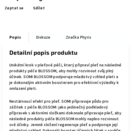
Zeptat se
Sdílet
Popis
Diskuze
Značka
Phyris
Detailní popis produktu
Unikátní krok v pleťové péči, který připraví pleť na následné
produkty péče BLOSSOM, aby mohly rozvinout svůj plný
účinek. SOMI BLOSSOM podporuje mladistvý vzhled pleti a
je dokonalým aktivním boosterem pro efektivní výsledky k
omlazení pleti.
Nestárnoucí efekt pro pleť. SOMI připravuje půdu pro
zážitek z péče BLOSSOM: jako jedinečný podkladový
přípravek s aktivními složkami dokonale připravuje pleť, aby
následné produkty péče BLOSSOM mohly naplno rozvinout
své účinky. Jemné složení regeneruje pleť a podporuje její
mladistvý vzhled. Dokonalý booster účinných látek v souhře