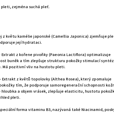
pleti, zejména suchá pleť.
ej z květu kamélie japonské (Camellia Japonica) zjemňuje ple
poruje její hydrataci.
- Extrakt z kořene pivoňky (Paeonia Lactiflora) optimalizuje
ost buněk a tím zlepšuje strukturu pokožky stimulací synté
 Má pozitivní vliv na hustotu pleti.
- Extrakt z květů topolovky (Althea Rosea), který zpomaluje
 pokožky tím, že podporuje samoregenerační schopnosti kož
 hloubka a objem vrásek, zlepšuje elasticitu, hustotu pokož
hled pleti.
speciální forma vitaminu B3, nazývaná také Niacinamid, posk