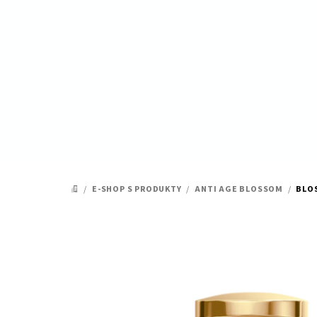
Přejít
na
obsah
/
E-SHOP S PRODUKTY
/
ANTI AGE BLOSSOM
/
BLO
DOMŮ