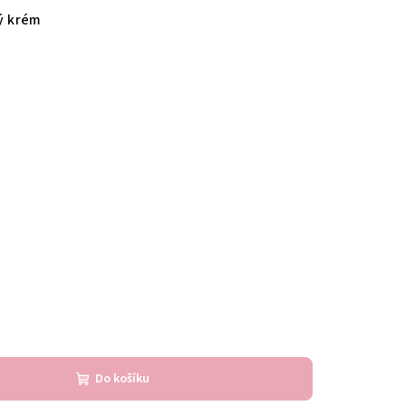
ný krém
Do košíku