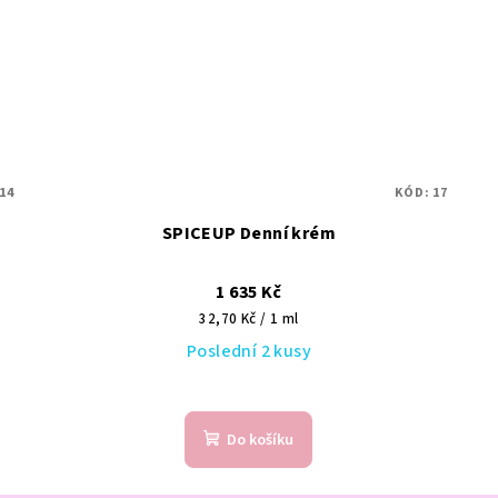
14
KÓD:
17
SPICEUP Denní krém
1 635 Kč
Měrná
32,70 Kč / 1 ml
cena:
Poslední 2 kusy
Do košíku