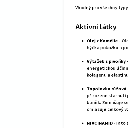
Vhodný pro všechny typy 
Aktivní látky
Olej z Kamélie
- Ol
hýčká pokožku a pod
Výtažek z pivoňky
energetickou účinn
kolagenu a elastinu.
Topolovka růžová
přirozené stárnutí
buněk. Zmenšuje se
omlazuje celkový vz
NIACINAMID
-Tato 