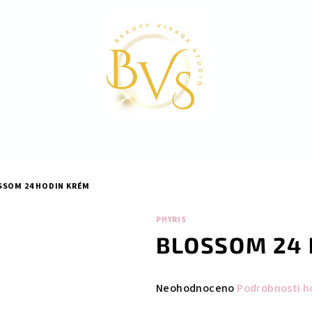
SSOM 24 HODIN KRÉM
PHYRIS
BLOSSOM 24 
Průměrné
Neohodnoceno
Podrobnosti h
hodnocení