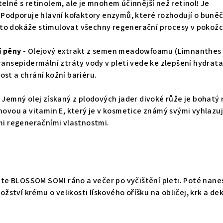
telné s retinolem, ale je mnohem účinnější než retinol! Je
o. Podporuje hlavní kofaktory enzymů, které rozhodují o bun
to dokáže stimulovat všechny regenerační procesy v pokožc
í pěny
- Olejový extrakt z semen meadowfoamu (Limnanthes 
transepidermální ztráty vody v pleti vede ke zlepšení hydrat
ost a chrání kožní bariéru.
- Jemný olej získaný z plodových jader divoké růže je bohatý 
enovou a vitamin E, který je v kosmetice známý svými vyhlazuj
ými regeneračními vlastnostmi.
kujte BLOSSOM SOMI ráno a večer po vyčištění pleti. Poté nane
ství krému o velikosti lískového oříšku na obličej, krk a dek