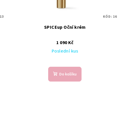
13
KÓD:
16
SPICEup Oční krém
1 090 Kč
Poslední kus
Do košíku