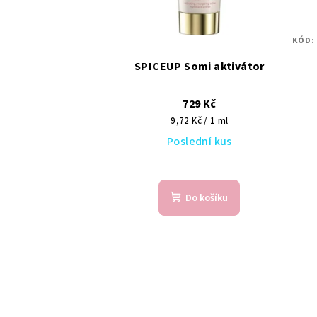
KÓD:
SPICEUP Somi aktivátor
729 Kč
Měrná
9,72 Kč / 1 ml
cena:
Poslední kus
Do košíku