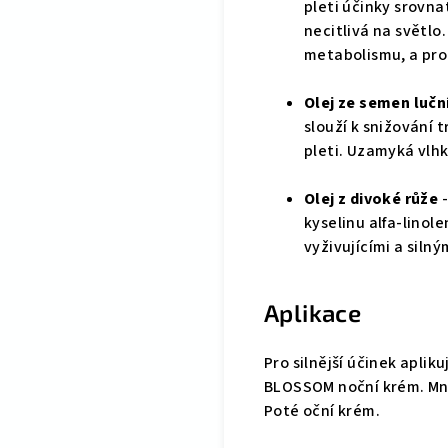
pleti účinky srovna
necitlivá na světl
metabolismu, a pro
Olej ze semen lučn
slouží k snižování 
pleti. Uzamyká vlhk
Olej z divoké růže
kyselinu alfa-linol
vyživujícími a siln
Aplikace
Pro silnější účinek apli
BLOSSOM noční krém. Množ
Poté oční krém.