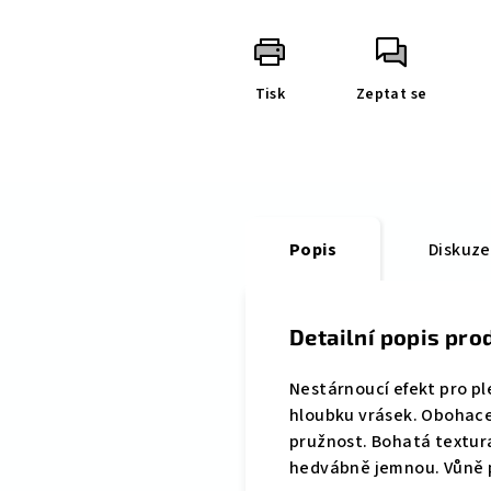
Tisk
Zeptat se
Popis
Diskuze
Detailní popis pro
Nestárnoucí efekt pro ple
hloubku vrásek. Obohacen
pružnost. Bohatá textura
hedvábně jemnou. Vůně p