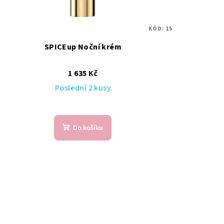
KÓD:
15
SPICEup Noční krém
1 635 Kč
Poslední 2 kusy
Do košíku