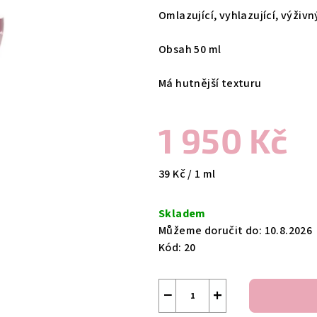
produktu
Omlazující, vyhlazující, výživ
je
0,0
Obsah 50 ml
z
5
Má hutnější texturu
hvězdiček.
1 950 Kč
Měrná
39 Kč / 1 ml
cena:
Skladem
Můžeme doručit do:
10.8.2026
Kód:
20
−
+