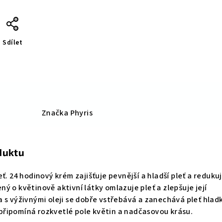
Sdílet
Značka
Phyris
duktu
ť. 24 hodinový krém zajišťuje pevnější a hladší pleť a reduku
ý o květinově aktivní látky omlazuje pleť a zlepšuje její
 s výživnými oleji se dobře vstřebává a zanechává pleť hlad
řipomíná rozkvetlé pole květin a nadčasovou krásu.