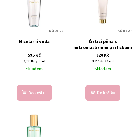
KÓD:
28
KÓD:
27
Micelární voda
Čistící pěna s
mikromasážními perličkami
595 Kč
620 Kč
Měrná
Měrná
2,98 Kč / 1 ml
8,27 Kč / 1 ml
cena:
cena:
Skladem
Skladem
Do košíku
Do košíku