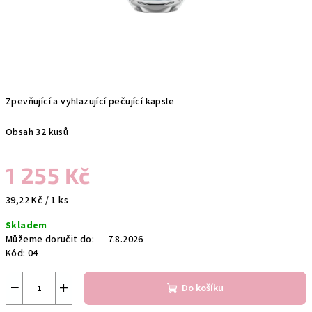
Zpevňující a vyhlazující pečující kapsle
Obsah 32 kusů
1 255 Kč
Měrná
39,22 Kč / 1 ks
cena:
Skladem
Můžeme doručit do:
7.8.2026
Kód:
04
−
+
Do košíku