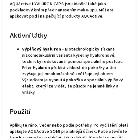
AQUActive HYALURON CAPS jsou ideální také jako
podkladový krém před nanesením make-upu. Můžete
aplikovat pod i na pečující produkty AQUActive.
Aktivní látky
Výplňový hyaluron -
Biotechnologicky získaná
nízkomolekulární varianta kyseliny hyaluronové,
technicky redukovaná. pomocí speciálního postupu.
Filler Hyaluron přebírá vlhkost do pokožky a tím
zvyšuje její mnohonásobně zvětšuje její objem.
Výsledkem je vypnutá pokožka a speciální výplňový
efekt, který lze vidět, že působí na jemné linky a
vrásky.
Použití
Aplikujte ráno, večer nebo podle potřeby. Po vyčištění pleti
aplikujte AQUActive SOMI pro silnější účinek. Poté otevřete
kapsli a naneste na obličej, krk a dekolt. Kapsle lze použít