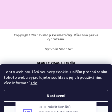
Copyright 2026
E-shop kosmetičky
. Všechna práva
vyhrazena.
Vytvořil Shoptet
BEAUTY VISAGE Studio
Tento web používá soubory cookie. Dalším procházením
Jindřišská 276, Pardubice
tohoto webu vyjadřujete souhlas s jejich používáním..
Více informací
zde
.
+420 777 134 291
Nastavení
info@visage-studio.cz
260 návštěvníků
navštívilo tuto stránku
za posledních 7 dní
Odmítnout
Souhlasím