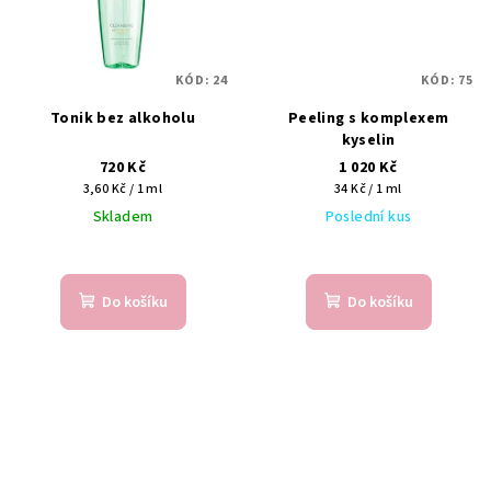
KÓD:
24
KÓD:
75
Tonik bez alkoholu
Peeling s komplexem
kyselin
720 Kč
1 020 Kč
Měrná
Měrná
3,60 Kč / 1 ml
34 Kč / 1 ml
cena:
cena:
Skladem
Poslední kus
Do košíku
Do košíku