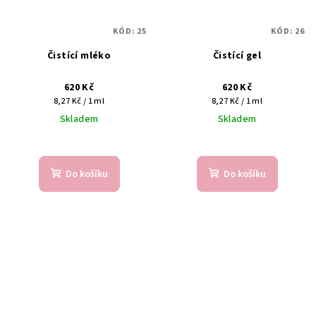
KÓD:
25
KÓD:
26
Čistící mléko
Čistící gel
620 Kč
620 Kč
Měrná
Měrná
8,27 Kč / 1 ml
8,27 Kč / 1 ml
cena:
cena:
Skladem
Skladem
Do košíku
Do košíku