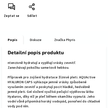
Zeptat se
Sdílet
Popis
Diskuze
Značka
Phyris
Detailní popis produktu
ntenzivně hydratují a vyplňují vrásky zevnitř.
Zanechávají pokožku sametově hebkou.
Přípravek pro zvýšení hydratace žíznivé pleti. AQUActive
HYALURON CAPS vyhlazuje jemné vrásky způsobené
vysušením zevnitř a poskytují pocit hladké, hedvábně
jemné pleti. Gel složení využívá pečující výplňovou látku
Hyaluron, díky níž je pleť během okamžiku vypnutá. Jeho
vodní vůně připomíná horský vodopád, ponoření do chladivé
vody pod ním.