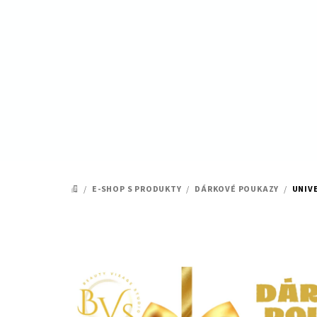
Přejít
na
obsah
/
E-SHOP S PRODUKTY
/
DÁRKOVÉ POUKAZY
/
UNIV
DOMŮ