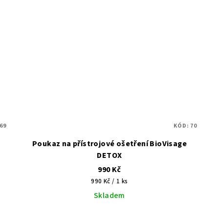
69
KÓD:
70
Poukaz na přístrojové ošetření BioVisage
DETOX
990 Kč
Měrná
990 Kč / 1 ks
cena:
Skladem
Průměrné