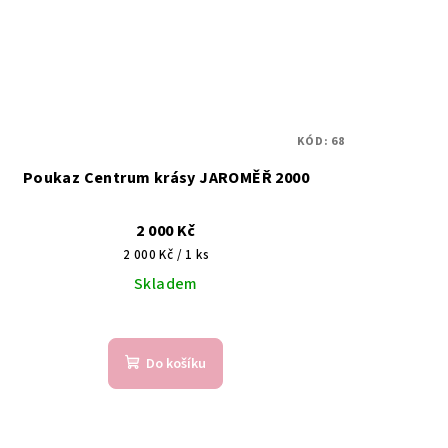
KÓD:
68
Poukaz Centrum krásy JAROMĚŘ 2000
2 000 Kč
Měrná
2 000 Kč / 1 ks
cena:
Skladem
Do košíku