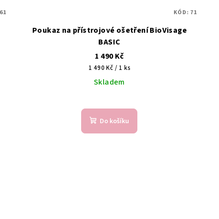
61
KÓD:
71
Poukaz na přístrojové ošetření BioVisage
BASIC
1 490 Kč
Měrná
1 490 Kč / 1 ks
cena:
Skladem
Průměrné
hodnocení
Do košíku
produktu
je
5,0
z
5
hvězdiček.