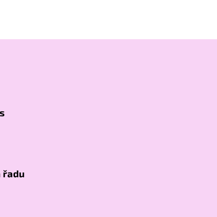
s
a řadu