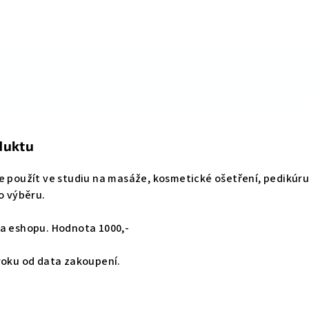
duktu
e použít ve studiu na masáže, kosmetické ošetření, pedikúr
o výběru.
na eshopu. Hodnota 1000,-
roku od data zakoupení.