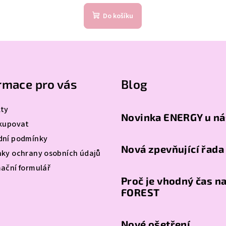
hodnocení
Do košíku
produktu
je
5,0
z
5
hvězdiček.
rmace pro vás
Blog
ty
Novinka ENERGY u ná
kupovat
ní podmínky
Nová zpevňující řada
ky ochrany osobních údajů
ační formulář
Proč je vhodný čas n
FOREST
Nové ošetření