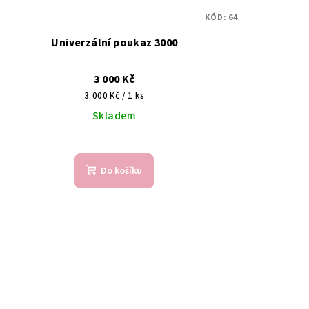
KÓD:
64
Univerzální poukaz 3000
3 000 Kč
Měrná
3 000 Kč / 1 ks
cena:
Skladem
Do košíku