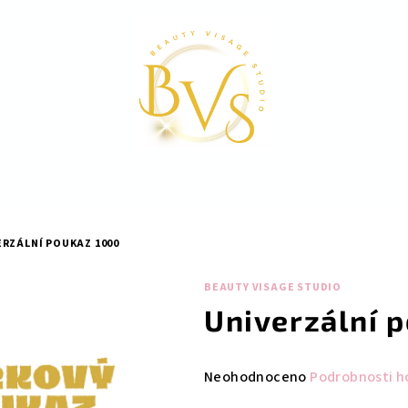
ERZÁLNÍ POUKAZ 1000
BEAUTY VISAGE STUDIO
Univerzální 
Průměrné
Neohodnoceno
Podrobnosti h
hodnocení