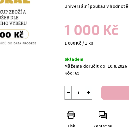
produktu
Univerzální poukaz v hodnotě 
je
0,0
1 000 Kč
z
5
hvězdiček.
Měrná
1 000 Kč / 1 ks
cena:
Skladem
Můžeme doručit do:
10.8.2026
Kód:
65
−
+
Tisk
Zeptat se