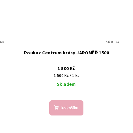
63
KÓD:
67
Poukaz Centrum krásy JAROMĚŘ 1500
1 500 Kč
Měrná
1 500 Kč / 1 ks
cena:
Skladem
Do košíku