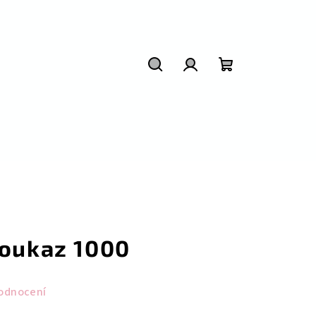
Hledat
Přihlášení
Nákupní
košík
poukaz 1000
odnocení