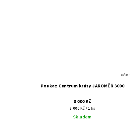
KÓD:
Poukaz Centrum krásy JAROMĚŘ 3000
3 000 Kč
Měrná
3 000 Kč / 1 ks
cena:
Skladem