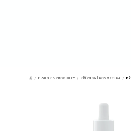
Přejít
na
obsah
/
E-SHOP S PRODUKTY
/
PŘÍRODNÍ KOSMETIKA
/
PŘ
DOMŮ