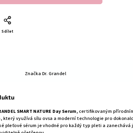
Sdílet
Značka
Dr. Grandel
duktu
RANDEL SMART NATURE Day Serum
, certifikovaným přírodní
 který využívá sílu ovsa a moderní technologie pro dokonal
hké pleťové sérum je vhodné pro každý typ pleti a zanechává j
viditelně ošetřenou.