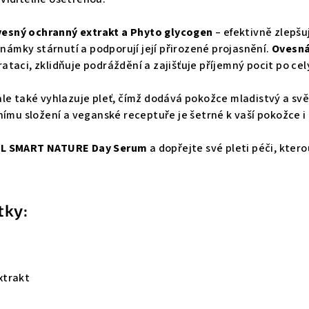
esný ochranný extrakt a Phyto glycogen
– efektivně zlepšuj
známky stárnutí a podporují její přirozené projasnění.
Ovesn
ataci, zklidňuje podráždění a zajišťuje příjemný pocit po cel
le také vyhlazuje pleť, čímž dodává pokožce mladistvý a svě
nímu složení a veganské receptuře je šetrné k vaší pokožce i 
L SMART NATURE Day Serum
a dopřejte své pleti péči, ktero
tky:
xtrakt