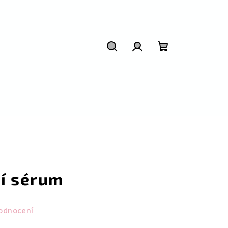
Hledat
Přihlášení
Nákupní
košík
ní sérum
odnocení