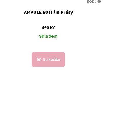
KÓD:
49
AMPULE Balzám krásy
490 Kč
Skladem
Do košíku