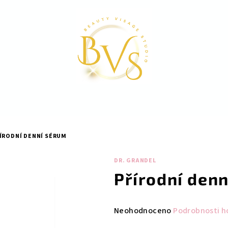
ÍRODNÍ DENNÍ SÉRUM
DR. GRANDEL
Přírodní den
Průměrné
Neohodnoceno
Podrobnosti h
hodnocení