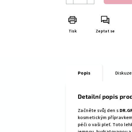
Tisk
Zeptat se
Popis
Diskuze
Detailní popis pro
Začněte svůj den s
DR.G
kosmetickým přípravkem,
péči o vaši pleť. Toto le
jemnou, hydratovanou a 