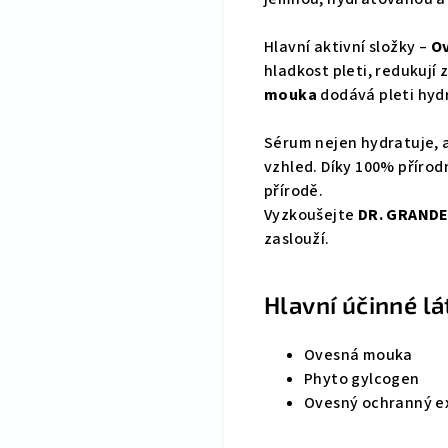
Hlavní aktivní složky –
Ov
hladkost pleti, redukují 
mouka
dodává pleti hydr
Sérum nejen hydratuje, a
vzhled. Díky 100% přírod
přírodě.
Vyzkoušejte
DR. GRANDE
zaslouží.
Hlavní účinné lá
Ovesná mouka
Phyto gylcogen
Ovesný ochranný e