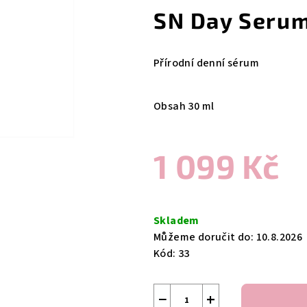
produktu
SN Day Seru
je
0,0
z
Přírodní denní sérum
5
hvězdiček.
Obsah 30 ml
1 099 Kč
Měrná
cena:
Skladem
Můžeme doručit do:
10.8.2026
Kód:
33
−
+