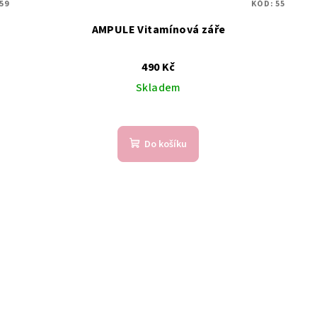
59
KÓD:
55
AMPULE Vitamínová záře
490 Kč
Skladem
Do košíku