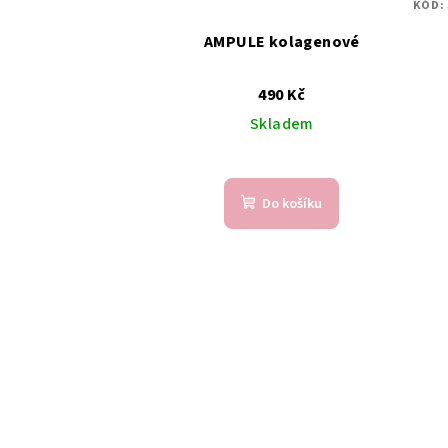
KÓD:
AMPULE kolagenové
490 Kč
Skladem
Do košíku