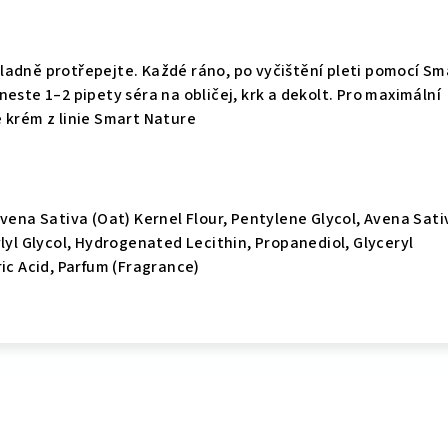
ladně protřepejte. Každé ráno, po vyčištění pleti pomocí Sm
este 1–2 pipety séra na obličej, krk a dekolt. Pro maximální
 krém z linie Smart Nature
Avena Sativa (Oat) Kernel Flour, Pentylene Glycol, Avena Sati
ylyl Glycol, Hydrogenated Lecithin, Propanediol, Glyceryl
ric Acid, Parfum (Fragrance)