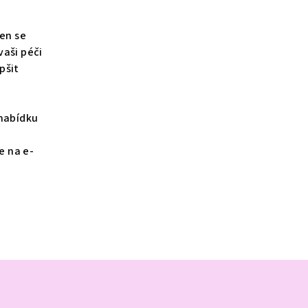
gen se
vaši péči
pšit
 nabídku
e na e-