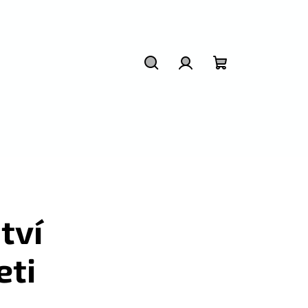
Hledat
Přihlášení
Nákupní
košík
tví
eti