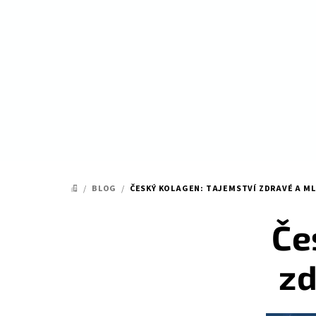
Přejít
na
obsah
/
BLOG
/
ČESKÝ KOLAGEN: TAJEMSTVÍ ZDRAVÉ A ML
DOMŮ
Če
zd