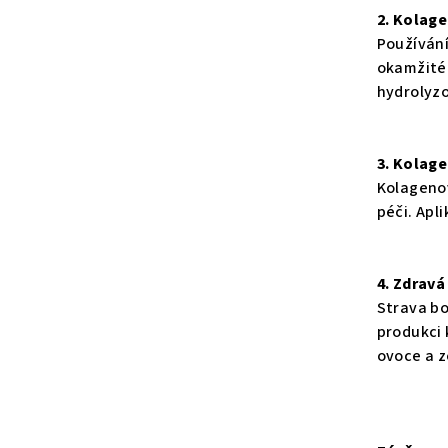
2. Kolag
Používán
okamžité 
hydrolyzo
3. Kolag
Kolagenov
péči. Apl
4. Zdravá
Strava bo
produkci 
ovoce a z