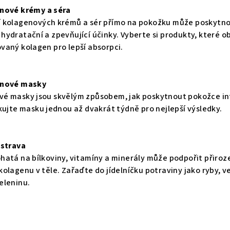
enové krémy a séra
í kolagenových krémů a sér přímo na pokožku může poskytn
hydratační a zpevňující účinky. Vyberte si produkty, které o
vaný kolagen pro lepší absorpci.
enové masky
é masky jsou skvělým způsobem, jak poskytnout pokožce in
ikujte masku jednou až dvakrát týdně pro nejlepší výsledky.
 strava
hatá na bílkoviny, vitamíny a minerály může podpořit přiro
kolagenu v těle. Zařaďte do jídelníčku potraviny jako ryby, v
eleninu.