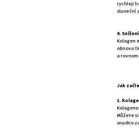
rychleji 
sluneční 
4. Snížení
Kolagen m
obnovu tk
a rovnomě
Jak začle
1. Kolag
Kolagenov
Můžete si
snadno za