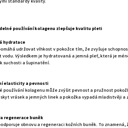
ými standardy kvality.
delné používání kolagenu zlepšuje kvalitu pleti
ná hydratace
omáhá udržovat vlhkost v pokožce tím, že zvyšuje schopnos
 vodu. Výsledkem je hydratovaná a jemná pleť, která je mén
k suchosti a šupinatění.
ní elasticity a pevnosti
é používání kolagenu může zvýšit pevnost a pružnost pokožk
ýskyt vrásek a jemných linek a pokožka vypadá mladistvěji a 
ra regenerace buněk
odporuje obnovu a regeneraci kožních buněk. To znamená, ž