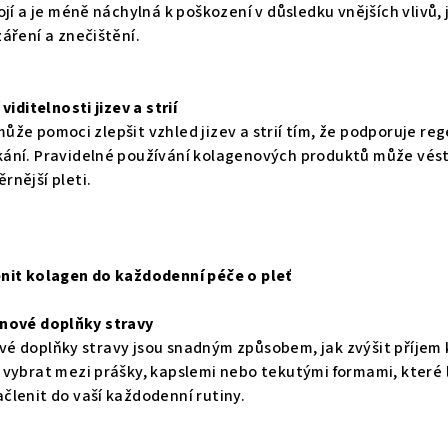
hojí a je méně náchylná k poškození v důsledku vnějších vlivů, 
záření a znečištění.
 viditelnosti jizev a strií
ůže pomoci zlepšit vzhled jizev a strií tím, že podporuje re
ání. Pravidelné používání kolagenových produktů může vést 
rnější pleti.
nit kolagen do každodenní péče o pleť
enové doplňky stravy
é doplňky stravy jsou snadným způsobem, jak zvýšit příjem
 vybrat mezi prášky, kapslemi nebo tekutými formami, které 
členit do vaší každodenní rutiny.