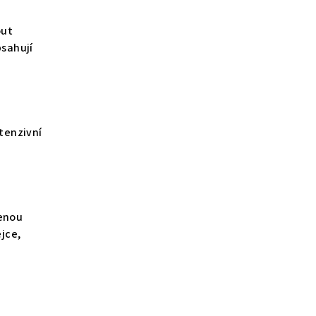
out
bsahují
tenzivní
zenou
ejce,