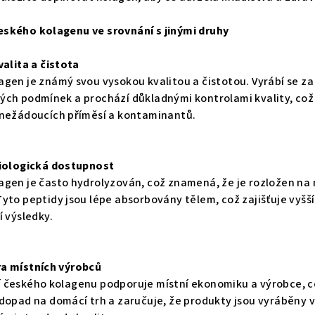
ského kolagenu ve srovnání s jinými druhy
valita a čistota
agen je známý svou vysokou kvalitou a čistotou. Vyrábí se za
ých podmínek a prochází důkladnými kontrolami kvality, což 
 nežádoucích příměsí a kontaminantů.
biologická dostupnost
agen je často hydrolyzován, což znamená, že je rozložen na
Tyto peptidy jsou lépe absorbovány tělem, což zajišťuje vyšš
í výsledky.
ra místních výrobců
 českého kolagenu podporuje místní ekonomiku a výrobce, 
 dopad na domácí trh a zaručuje, že produkty jsou vyráběny 