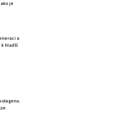
jako je
generaci a
k hladší
 kolagenu.
lze