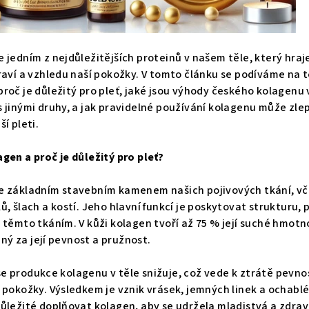
e jedním z nejdůležitějších proteinů v našem těle, který hraj
draví a vzhledu naší pokožky. V tomto článku se podíváme na to
proč je důležitý pro pleť, jaké jsou výhody českého kolagenu 
s jinými druhy, a jak pravidelné používání kolagenu může zlep
ší pleti.
agen a proč je důležitý pro pleť?
e základním stavebním kamenem našich pojivových tkání, v
lů, šlach a kostí. Jeho hlavní funkcí je poskytovat strukturu,
u těmto tkáním. V kůži kolagen tvoří až 75 % její suché hmotno
ý za její pevnost a pružnost.
e produkce kolagenu v těle snižuje, což vede k ztrátě pevnos
y pokožky. Výsledkem je vznik vrásek, jemných linek a ochabl
důležité doplňovat kolagen, aby se udržela mladistvá a zdrav