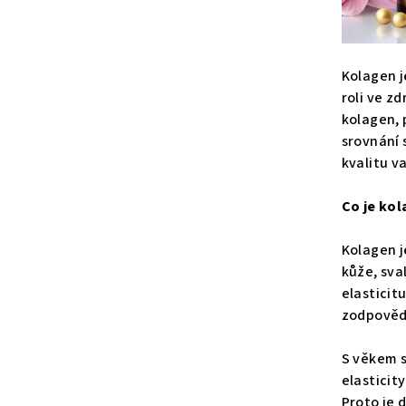
Kolagen j
roli ve z
kolagen, 
srovnání 
kvalitu va
Co je kol
Kolagen j
kůže, sva
elasticit
zodpovědn
S věkem s
elasticit
Proto je 