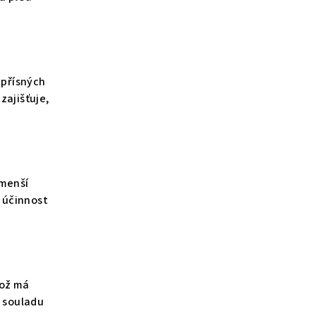
 přísných
zajišťuje,
 menší
í účinnost
což má
v souladu