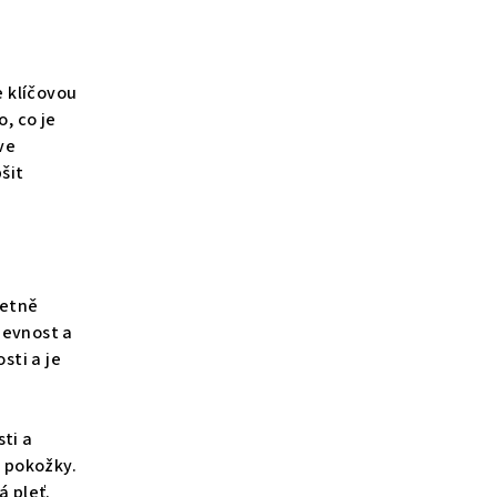
e klíčovou
, co je
ve
šit
četně
 pevnost a
sti a je
ti a
é pokožky.
á pleť.