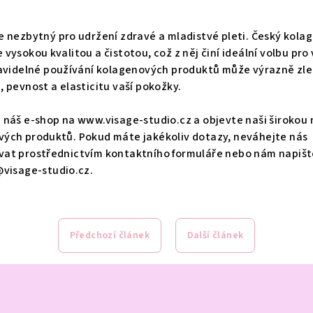
e nezbytný pro udržení zdravé a mladistvé pleti. Český kola
 vysokou kvalitou a čistotou, což z něj činí ideální volbu pro 
ravidelné používání kolagenových produktů může výrazně zle
, pevnost a elasticitu vaší pokožky.
 náš e-shop na www.visage-studio.cz a objevte naši širokou
ých produktů. Pokud máte jakékoliv dotazy, neváhejte nás
at prostřednictvím kontaktního formuláře nebo nám napišt
@visage-studio.cz.
Předchozí článek
Další článek