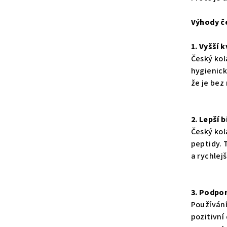
Výhody če
1. Vyšší k
Český kol
hygienick
že je bez
2. Lepší 
Český kol
peptidy. 
a rychlejš
3. Podpo
Používání
pozitivní