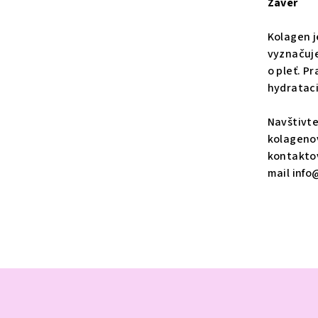
Závěr
Kolagen j
vyznačuje
o pleť. P
hydrataci
Navštivte
kolagenov
kontaktov
mail info
Z
á