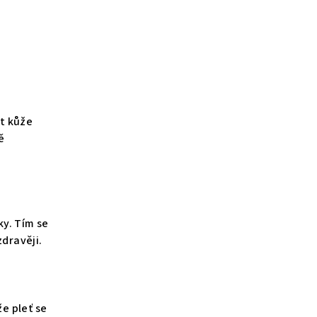
t kůže
ě
y. Tím se
zdravěji.
e pleť se