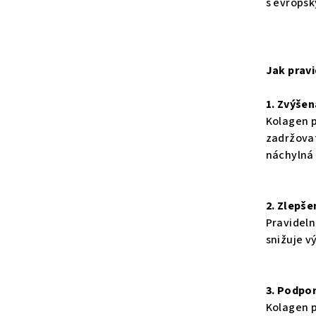
s evropsk
Jak pravi
1. Zvýše
Kolagen p
zadržovat
náchylná 
2. Zlepše
Pravideln
snižuje v
3. Podpo
Kolagen p